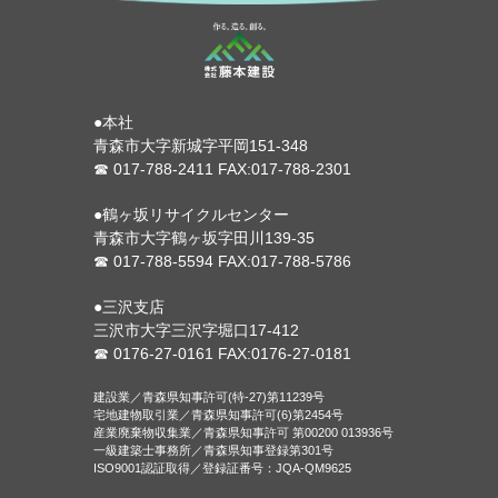
●本社
青森市大字新城字平岡151-348
☎ 017-788-2411 FAX:017-788-2301
●鶴ヶ坂リサイクルセンター
青森市大字鶴ヶ坂字田川139-35
☎ 017-788-5594 FAX:017-788-5786
●三沢支店
三沢市大字三沢字堀口17-412
☎ 0176-27-0161 FAX:0176-27-0181
建設業／青森県知事許可(特-27)第11239号
宅地建物取引業／青森県知事許可(6)第2454号
産業廃棄物収集業／青森県知事許可 第00200 013936号
一級建築士事務所／青森県知事登録第301号
ISO9001認証取得／登録証番号：JQA-QM9625