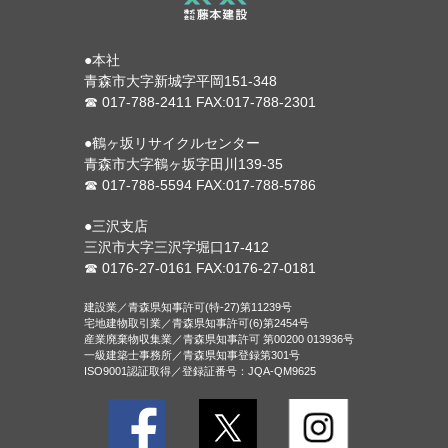
●本社
青森市大字新城字平岡151-348
☎ 017-788-2411 FAX:017-788-2301
●鶴ヶ坂リサイクルセンター
青森市大字鶴ヶ坂字田川139-35
☎ 017-788-5594 FAX:017-788-5786
●三沢支店
三沢市大字三沢字堀口17-412
☎ 0176-27-0161 FAX:0176-27-0181
建設業／青森県知事許可(特-27)第11239号
宅地建物取引業／青森県知事許可(6)第2454号
産業廃棄物収集業／青森県知事許可 第00200 013936号
一級建築士事務所／青森県知事登録第301号
ISO9001認証取得／登録証番号：JQA-QM9625
Facebook
Twitter
Inst