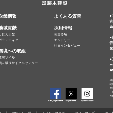
●
企業情報
よくある質問
青
☎
地域貢献
採用情報
出世大太鼓
募集要項
ボランティア
エントリー
青
社員インタビュー
☎
環境への取組
透塊ソイル
●
鶴ヶ坂リサイクルセンター
三
☎
建
宅
産
Facebook
Twitter
Ins
一
I