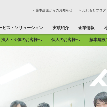
会社藤本建設 - 作る。造る。創
藤本建設からのお知らせ
ふじもとブログ
ービス・ソリューション
実績紹介
企業情報
法人・団体のお客様へ
個人のお客様へ
藤本建設
鶴ヶ坂リサイクルセンター
マンション経営
マンション経営
ボランティア
エントリー
不動産
社員インタビュー
賃貸マンション
売地