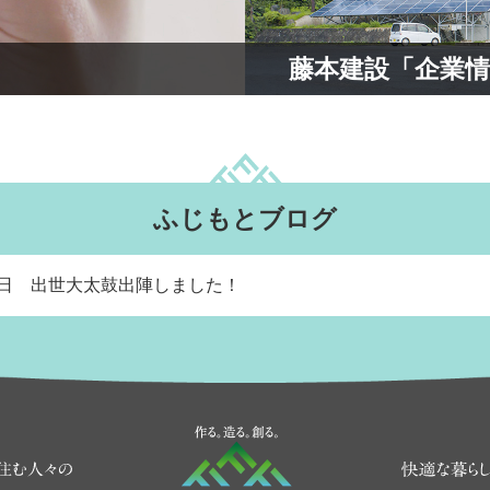
藤本建設「企業情
ふじもとブログ
5日 出世大太鼓出陣しました！
3つの『つくる』を胸