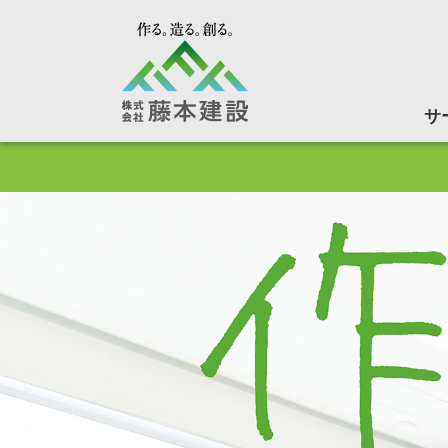
株式
サ
土木・建築
土木・建築
出世大太鼓
透塊ソイル
募集要項