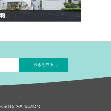
報」
続きを見る
に、街に住む人々の
快