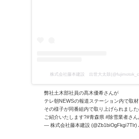
株式会社藤本建設 出世大太鼓(@fujimotok
弊社土木部社員の髙木優希さんが
テレ朝NEWSの報道ステーション内で取
その様子が同番組内で取り上げられました
ご紹介いたします?
#青森県
#除雪業者さん
— 株式会社藤本建設 (@Zb1biOgFkgi7Tlr)