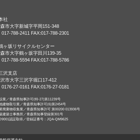
本社
森市大字新城字平岡151-348
 017-788-2411 FAX:017-788-2301
●鶴ヶ坂リサイクルセンター
森市大字鶴ヶ坂字田川139-35
 017-788-5594 FAX:017-788-5786
三沢支店
沢市大字三沢字堀口17-412
 0176-27-0161 FAX:0176-27-0181
設業／青森県知事許可(特-27)第11239号
地建物取引業／青森県知事許可(6)第2454号
業廃棄物収集業／青森県知事許可 第00200 013936号
tagram
級建築士事務所／青森県知事登録第301号
SO9001認証取得／登録証番号：JQA-QM9625