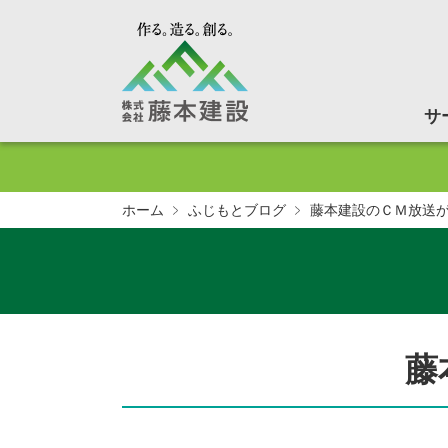
株式
サ
土木・建築
土木・建築
出世大太鼓
透塊ソイル
募集要項
ホーム
ふじもとブログ
藤本建設のＣＭ放送
藤