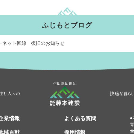
ふじもとブログ
ーネット回線 復旧のお知らせ
3つの『つくる』を胸
●
企業情報
よくある質問
青
☎
地域貢献
採用情報