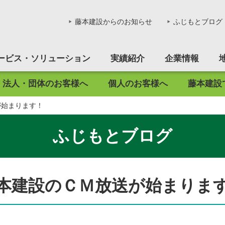
会社藤本建設 - 作る。造る。創
藤本建設からのお知らせ
ふじもとブログ
ービス・ソリューション
実績紹介
企業情報
法人・団体のお客様へ
個人のお客様へ
藤本建設
鶴ヶ坂リサイクルセンター
マンション経営
マンション経営
ボランティア
エントリー
不動産
社員インタビュー
が始まります！
賃貸マンション
ふじもとブログ
売地
本建設のＣＭ放送が始まりま