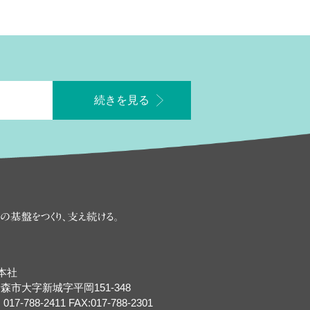
続きを見る
に、街に住む人々の
快
本社
森市大字新城字平岡151-348
 017-788-2411 FAX:017-788-2301