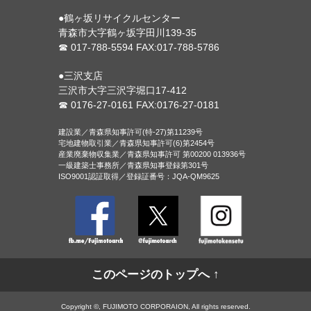
●鶴ヶ坂リサイクルセンター
青森市大字鶴ヶ坂字田川139-35
☎ 017-788-5594 FAX:017-788-5786
●三沢支店
三沢市大字三沢字堀口17-412
☎ 0176-27-0161 FAX:0176-27-0181
建設業／青森県知事許可(特-27)第11239号
宅地建物取引業／青森県知事許可(6)第2454号
産業廃棄物収集業／青森県知事許可 第00200 013936号
一級建築士事務所／青森県知事登録第301号
ISO9001認証取得／登録証番号：JQA-QM9625
Facebook
Twitter
Inst
このページのトップへ ↑
Copyright ©, FUJIMOTO CORPORAION, All rights reserved.