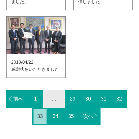
ました。
催しました
2019/04/22
感謝状をいただきました
前へ
1
…
29
30
31
32
33
34
35
次へ