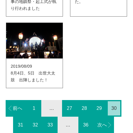
事の地鎮祭・起工式が執
た。
り行われました
2019/08/09
8月4日、5日 出世大太
鼓 出陣しました！
前へ
1
…
27
28
29
30
31
32
33
…
36
次へ