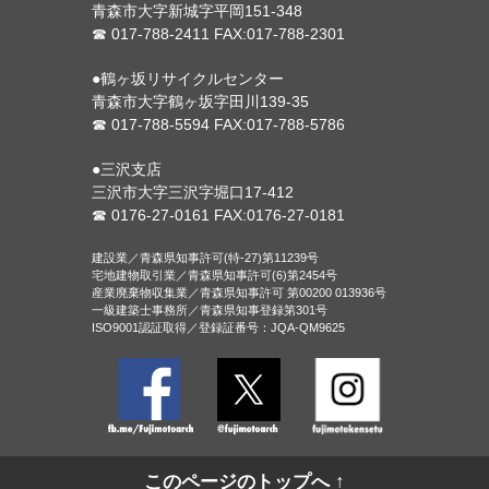
青森市大字新城字平岡151-348
☎ 017-788-2411 FAX:017-788-2301
●鶴ヶ坂リサイクルセンター
青森市大字鶴ヶ坂字田川139-35
☎ 017-788-5594 FAX:017-788-5786
●三沢支店
三沢市大字三沢字堀口17-412
☎ 0176-27-0161 FAX:0176-27-0181
建設業／青森県知事許可(特-27)第11239号
宅地建物取引業／青森県知事許可(6)第2454号
産業廃棄物収集業／青森県知事許可 第00200 013936号
一級建築士事務所／青森県知事登録第301号
ISO9001認証取得／登録証番号：JQA-QM9625
Facebook
Twitter
Inst
このページのトップへ ↑